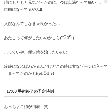
現にもともと元気だったのに、今は点滴打って痛いし、不
自由になってるやん
‼︎
入院なんてしなきゃ良かった…
あたしって何がしたいのかしら
(
꒦
ྀ
ʚ
꒦
ི
)
…
っていや、便失禁を治したいのよ！
冷静になればわかるんだけどこの時は変なゾーンに入って
しまってたのかも
((
๑
･
᷄ὢ
･
๑
)
17:00
手術終了の予定時刻
おっちょこ姉が到着！笑