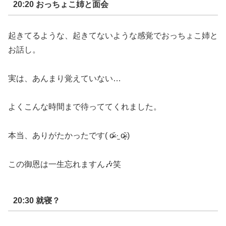
20:20
おっちょこ姉と面会
起きてるような、起きてないような感覚でおっちょこ姉と
お話し。
実は、あんまり覚えていない
…
よくこんな時間まで待っててくれました。
本当、ありがたかったです
(
o̴̶̷᷄
·̫
o̴̶̷̥᷅
)
この御恩は一生忘れますん
🎶
笑
20:30
就寝？