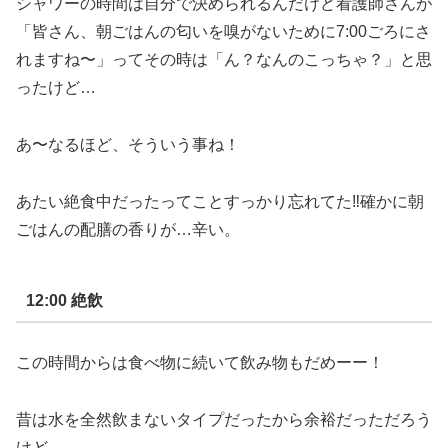
シャワーの時間は自分で決められるんだけど看護師さんが
「皆さん、朝ごはんの匂いを嗅がないために
7:00
ごろにさ
れますね〜」ってその時は「ん？なんのこっちゃ？」と思
ったけど
…
あ〜なるほど、そういう事ね！
あたい絶食中だったってことすっかり忘れてた
‼︎
確かに朝
ごはんの配膳の香りが
…
辛い。
12:00
絶飲
この時間からは食べ物に続いて飲み物もだめーー！
昔は水を全然飲まないタイプだったから余裕だっただろう
けど
…