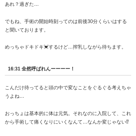
あれ？過ぎた
…
でもね、手術の開始時刻ってのは前後
30
分くらいはする
と聞いております。
めっちゃドキドキ
💓
するけど
…
搾乳しながら待ちます。
16:31
全然呼ばれんーーーー！
こんだけ待ってると頭の中で変なことをぐるぐる考えちゃ
うよね
…
おっちょは基本的に体は元気。それなのに入院して、これ
から手術して痛くなりにいくなんて
…
なんか変じゃない
⁉︎