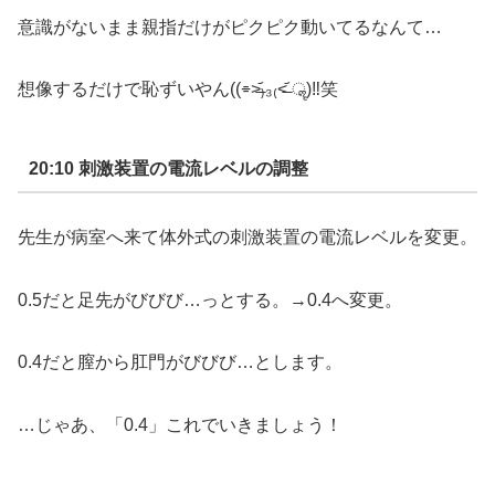
意識がないまま親指だけがピクピク動いてるなんて…
想像するだけで恥ずいやん
((
⌯
˃̶᷄
₎₃₍
˂̶᷄
ॣ
)
‼︎
笑
20:10
刺激装置の電流レベルの調整
先生が病室へ来て体外式の刺激装置の電流レベルを変更。
0.5
だと足先がびびび
…
っとする。
→0.4
へ変更。
0.4
だと膣から肛門がびびび
…
とします。
…
じゃあ、「
0.4
」これでいきましょう！