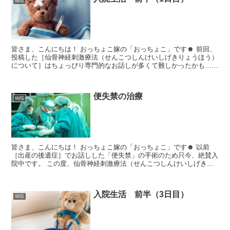
病院
皆さま、こんにちは！ おっちょこ嫁の「おっちょこ」です☻ 前回、
投稿した［仙骨神経刺激療法（せんこつしんけいしげきりょうほう）
について］はちょっぴり専門的なお話しが多くて難しかったかも…で
すが、今回は入院レポートということで、おっちょこ...
便失禁の治療
病院
皆さま、こんにちは！ おっちょこ嫁の「おっちょこ」です☻ 以前
［出産の後遺症］でお話しした「便失禁」の手術のため只今、絶賛入
院中です。 この度、仙骨神経刺激療法（せんこつしんけいしげきり
ょうほう）を受ける事にしました！ 今回は便失禁...
入院生活 前半（3日目）
病院