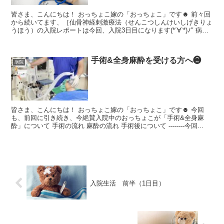
皆さま、こんにちは！ おっちょこ嫁の「おっちょこ」です☻ 前々回
から続いてます、［仙骨神経刺激療法（せんこつしんけいしげきりょ
うほう）の入院レポートは今回、入院3日目になります(*´∀`*)ﾉ″ 病院
によって、先生によって、個人の状態...
手術&全身麻酔を受ける方へ❷
病院
皆さま、こんにちは！ おっちょこ嫁の「おっちょこ」です☻ 今回
も、前回に引き続き、今絶賛入院中のおっちょこが「手術&全身麻
酔」について 手術の流れ 麻酔の流れ 手術後について --------今回...
入院生活 前半（1日目）