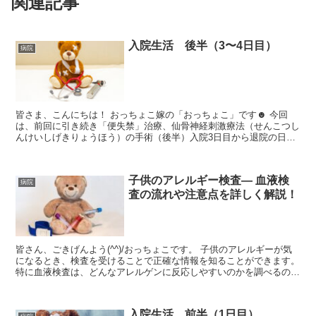
関連記事
入院生活 後半（3〜4日目）
病院
皆さま、こんにちは！ おっちょこ嫁の「おっちょこ」です☻ 今回
は、前回に引き続き「便失禁」治療、仙骨神経刺激療法（せんこつし
んけいしげきりょうほう）の手術（後半）入院3日目から退院の日ま
でのレポートをお話ししていきたいと思います🎶 便...
子供のアレルギー検査— 血液検
病院
査の流れや注意点を詳しく解説！
皆さん、ごきげんよう(^^)/おっちょこです。 子供のアレルギーが気
になるとき、検査を受けることで正確な情報を知ることができます。
特に血液検査は、どんなアレルゲンに反応しやすいのかを調べるのに
適した方法です。 今回は実際に血...
入院生活 前半（1日目）