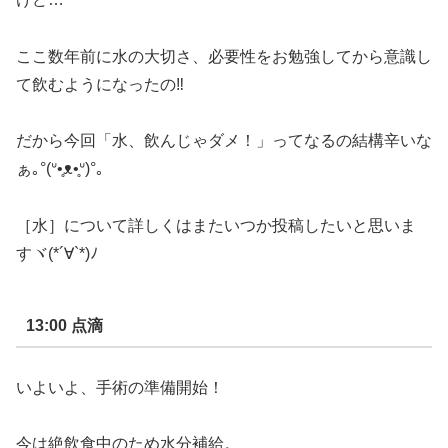
ここ数年前に水の大切さ、必要性をお勉強してから意識し
て飲むようになったの
‼︎
だから今回「水、飲んじゃダメ！」ってなるの結構辛いな
ぁ｡
°(
ᐡ
•̥
ᴥ
•̥
ᐡ
)°
｡
［水］について詳しくはまたいつか投稿したいと思いま
すヾ
(*´
∀
`*)
ﾉ
13:00
点滴
いよいよ、手術の準備開始！
今は絶飲食中のため水分補給。