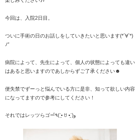
楽しみください
🎶
今回は、入院
2
日目。
ついに手術の日のお話しをしていきたいと思います
(*´
∀
`*)
ﾉ
″
病院によって、先生によって、個人の状態によっても違い
はあると思いますのであしからずご了承ください
☻
便失禁でずーっと悩んでいる方に是非、知って欲しい内容
になってますので参考にしてください！
それではレッツらゴー
٩̋
(
ˊ•͈
ꇴ
•͈ˋ
)
و