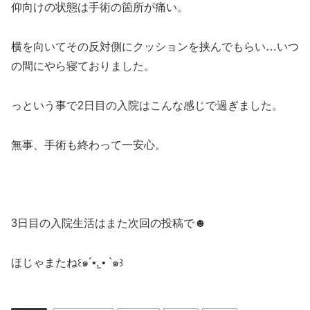
仰向けの状態は手術の箇所が痛い。
横を向いてその反対側にクッションを挟んでもらい
…
いつ
の間にやら寝ておりました。
っという事で
2
日目の入院はこんな感じで過ぎました。
無事、手術も終わって一安心。
3
日目の入院生活はまた次回の投稿で
☻
ほじゃまたね
꒰
๑
´•
.̫
• `
๑
꒱