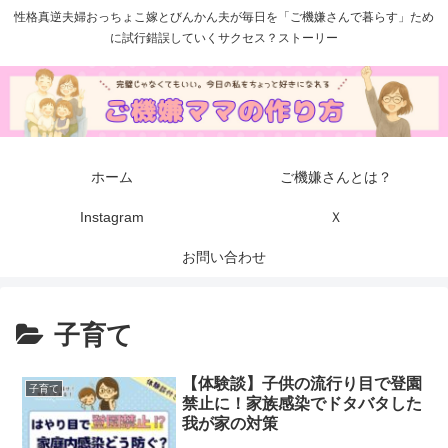
性格真逆夫婦おっちょこ嫁とびんかん夫が毎日を「ご機嫌さんで暮らす」ため
に試行錯誤していくサクセス？ストーリー
ホーム
ご機嫌さんとは？
Instagram
Ｘ
お問い合わせ
子育て
【体験談】子供の流行り目で登園
子育て
禁止に！家族感染でドタバタした
我が家の対策